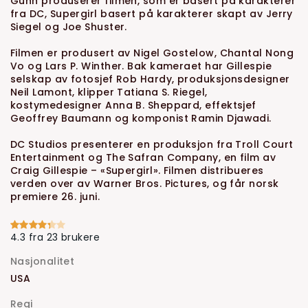
Gunn produserer filmen, som er basert på karakterer
fra DC, Supergirl basert på karakterer skapt av Jerry
Siegel og Joe Shuster.
Filmen er produsert av Nigel Gostelow, Chantal Nong
Vo og Lars P. Winther. Bak kameraet har Gillespie
selskap av fotosjef Rob Hardy, produksjonsdesigner
Neil Lamont, klipper Tatiana S. Riegel,
kostymedesigner Anna B. Sheppard, effektsjef
Geoffrey Baumann og komponist Ramin Djawadi.
DC Studios presenterer en produksjon fra Troll Court
Entertainment og The Safran Company, en film av
Craig Gillespie – «Supergirl». Filmen distribueres
verden over av Warner Bros. Pictures, og får norsk
premiere 26. juni.
4.3 fra 23 brukere
Nasjonalitet
USA
Regi