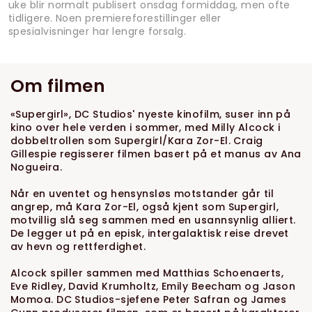
uke blir normalt publisert onsdag formiddag, men ofte
tidligere. Noen premiereforestillinger eller
spesialvisninger har lengre forsalg.
Om filmen
«Supergirl», DC Studios' nyeste kinofilm, suser inn på
kino over hele verden i sommer, med Milly Alcock i
dobbeltrollen som Supergirl/Kara Zor-El. Craig
Gillespie regisserer filmen basert på et manus av Ana
Nogueira.
Når en uventet og hensynsløs motstander går til
angrep, må Kara Zor-El, også kjent som Supergirl,
motvillig slå seg sammen med en usannsynlig alliert.
De legger ut på en episk, intergalaktisk reise drevet
av hevn og rettferdighet.
Alcock spiller sammen med Matthias Schoenaerts,
Eve Ridley, David Krumholtz, Emily Beecham og Jason
Momoa. DC Studios-sjefene Peter Safran og James