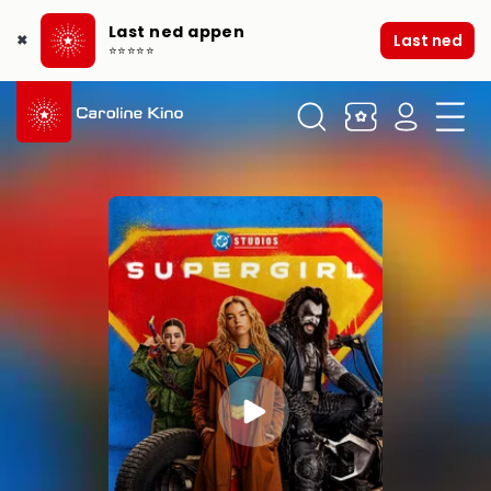
Last ned appen
Last ned
✖
⭐⭐⭐⭐⭐