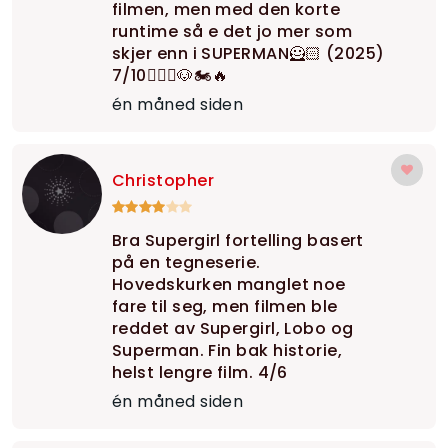
filmen, men med den korte
runtime så e det jo mer som
skjer enn i SUPERMAN🦸🏻 (2025)
7/10🦸🏼‍♀️🐶🏍️🔥
én måned siden
Christopher
Bra Supergirl fortelling basert
på en tegneserie.
Hovedskurken manglet noe
fare til seg, men filmen ble
reddet av Supergirl, Lobo og
Superman. Fin bak historie,
helst lengre film. 4/6
én måned siden