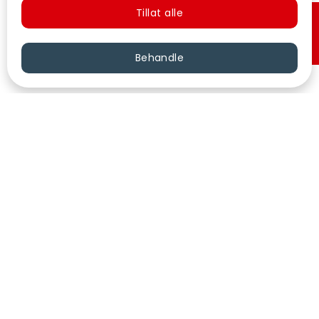
Tillat alle
Hurtigkjøp
Behandle
VÅRE KINOER
KONTAKT
KUNDESERVICE
FØLG OSS