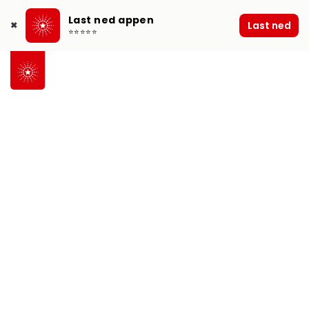
Last ned appen
Last ned
✖
⭐⭐⭐⭐⭐