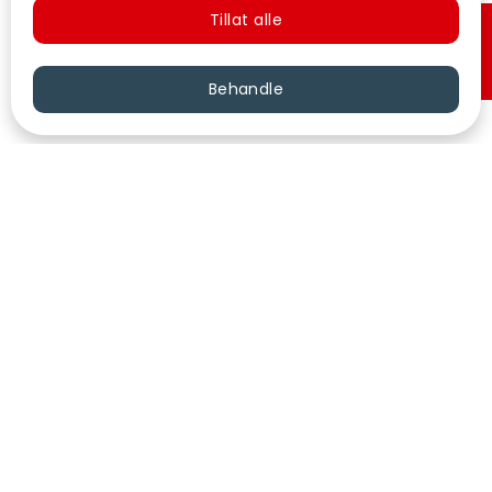
Tillat alle
Hurtigkjøp
Behandle
VÅRE KINOER
KONTAKT
KUNDESERVICE
FØLG OSS