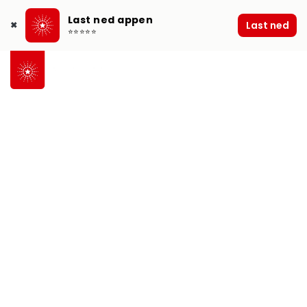
Last ned appen
Last ned
✖
⭐⭐⭐⭐⭐