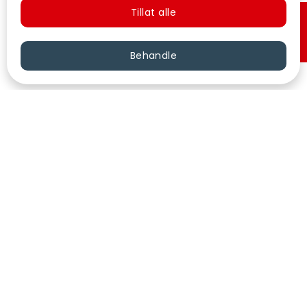
Tillat alle
Hurtigkjøp
Behandle
VÅRE KINOER
KONTAKT
KUNDESERVICE
FØLG OSS